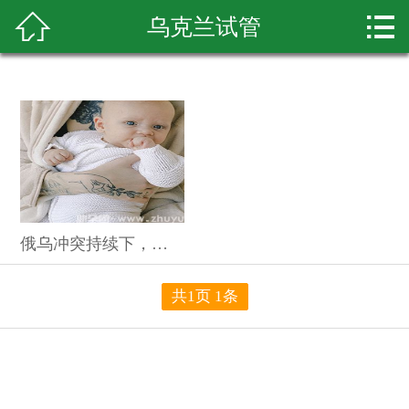



乌克兰试管
首页
试管套餐
试管案例
试管资讯
泰国试管
俄乌冲突持续下，乌克兰试管助孕生娃梦想坚守者的不凡征程
美国试管
共1页 1条
国外试管
助孕资讯
试管医院