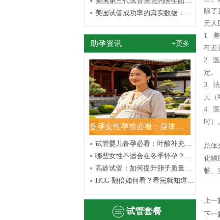
美国第三代试管医院的医生团队与技术力量：为何你值得信赖
除了
美国试管成功率的真实数据：洞悉你需要了解的关键因素
元人
1.
助孕资讯
+更多
有差异
2.
定。
3.
元（
4.
时）
备孕女性孕前必看：身体排毒调理做好，才能安心怀好孕
试管婴儿备孕必看：叶酸补充的重要性及正确方法
总体
哪些女性不适合在冬季怀孕？看完这篇避开生育误区
化辅
高龄试管：如何提升卵子质量？女性同胞必看
畅、
HCG 翻倍如何看？看完就知道了！请看以下详解
上一
试管套餐
下一