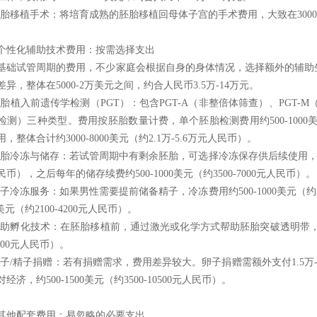
 胚胎移植手术：将培育成熟的胚胎移植回母体子宫的手术费用，大致在3000-60
个性化辅助技术费用：按需选择支出
基础试管周期的费用，不少家庭会根据自身的身体情况，选择额外的辅助
差异，整体在5000-2万美元之间，约合人民币3.5万-14万元。
 胚胎植入前遗传学检测（PGT）：包含PGT-A（非整倍体筛查）、PGT-
检测）三种类型。费用按胚胎数量计费，单个胚胎检测费用约500-1000美元
，整体合计约3000-8000美元（约2.1万-5.6万元人民币）。
 胚胎冷冻与储存：若试管周期中有剩余胚胎，可选择冷冻保存供后续使用，首年冷冻费
民币），之后每年的储存续费约500-1000美元（约3500-7000元人民币）。
 精子冷冻服务：如果男性需要提前储备精子，冷冻费用约500-1000美元（约3
0美元（约2100-4200元人民币）。
 辅助孵化技术：在胚胎移植前，通过激光或化学方式帮助胚胎突破透明带，提高
5600元人民币）。
 卵子/精子捐赠：若有捐赠需求，费用差异较大。卵子捐赠需额外支付1.5万-
经济，约500-1500美元（约3500-10500元人民币）。
其他配套费用：易忽略的必要支出