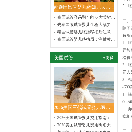
5.
赴泰国试管婴儿必知九大实用常识汇总
泰国试管容易翻车的 6 大关键环节解析
二、
去泰国做试管婴儿全程大概要多久？周期流程一览
除了
泰国试管婴儿胚胎移植后注意事项全解析
有所
泰国试管婴儿移植后：注射黄体酮与塞雪诺酮究竟哪个更好？
1.
异常
美国试管
+更多
检费用
2.
元人
3.
-60
4.
00-
2026美国三代试管婴儿医院排名前十揭秘！TOP10权威机构
5.
赠相对
2026美国试管婴儿费用指南：3.5万-5.5万美元明细+流
2026美国试管婴儿费用明细大全：清晰报价，助孕更安心
三、