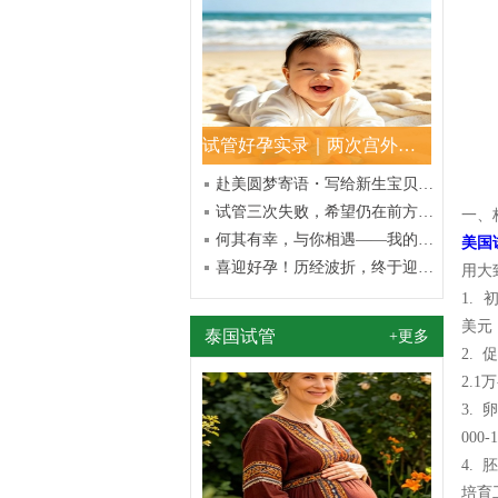
试管好孕实录｜两次宫外孕重创、三次促孕坚持，如今我的宝贝已健
赴美圆梦寄语・写给新生宝贝的心里话
试管三次失败，希望仍在前方——那些熬过艰辛终得圆满的故事
一、
何其有幸，与你相遇——我的试管好孕日记
美国
喜迎好孕！历经波折，终于迎来期待已久的小生命
用大
1.
美元，
泰国试管
+更多
2.
2.1
3.
000
4.
培育工