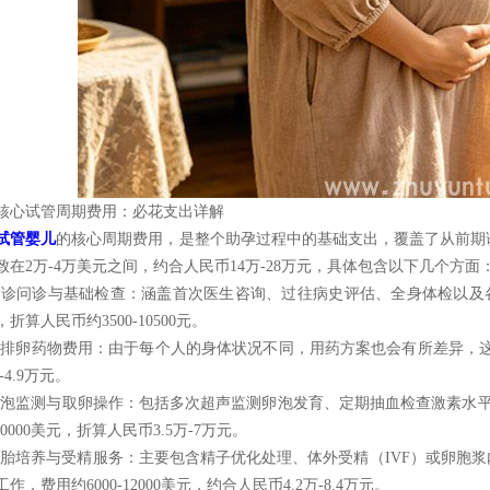
核心试管周期费用：必花支出详解
试管婴儿
的核心周期费用，是整个助孕过程中的基础支出，覆盖了从前期
致在2万-4万美元之间，约合人民币14万-28万元，具体包含以下几个方面
 初诊问诊与基础检查：涵盖首次医生咨询、过往病史评估、全身体检以及各类
折算人民币约3500-10500元。
 促排卵药物费用：由于每个人的身体状况不同，用药方案也会有所差异，这部分
万-4.9万元。
 卵泡监测与取卵操作：包括多次超声监测卵泡发育、定期抽血检查激素水
-10000美元，折算人民币3.5万-7万元。
 胚胎培养与受精服务：主要包含精子优化处理、体外受精（IVF）或卵胞浆
作，费用约6000-12000美元，约合人民币4.2万-8.4万元。