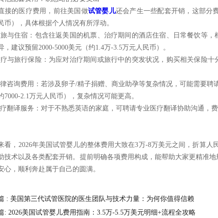
直接的医疗费用，前往美国做
试管婴儿
还会产生一些配套开销，这部分费用通常
民币），具体根据个人情况有所浮动。
 差旅与住宿：包含往返美国的机票、治疗期间的酒店住宿、日常餐饮等
，建议预留2000-5000美元（约1.4万-3.5万元人民币）。
 医疗与旅行保险：为应对治疗期间或旅行中的突发状况，购买相关保险
 法律咨询费用：若涉及卵子/精子捐赠、商业助孕等复杂情况，可能需要聘请律
约7000-2.1万元人民币），复杂情况可能更高。
 医疗翻译服务：对于不熟悉英语的家庭，可聘请专业医疗翻译协助沟通，费用约50
。
来看，2026年美国试管婴儿的整体费用大致在3万-8万美元之间，折算人民
助技术以及各类配套开销。提前明确各项费用构成，能帮助大家更精准地
安心，顺利奔赴属于自己的圆满。
篇 : 美国第三代试管医院的医生团队与技术力量：为何你值得信赖
篇: 2026美国试管婴儿费用指南：3.5万-5.5万美元明细+流程全攻略