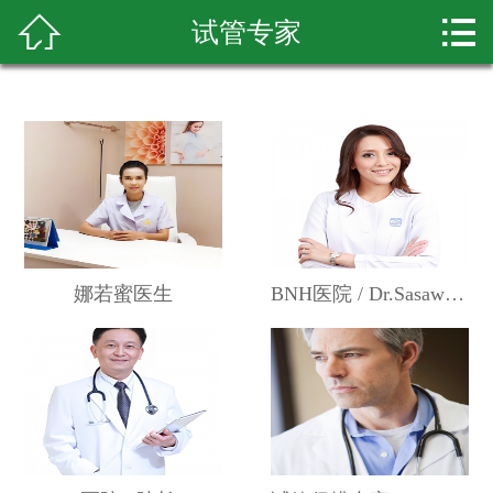



试管专家
首页
试管套餐
试管案例
试管资讯
泰国试管
娜若蜜医生
BNH医院 / Dr.Sasawimol简医生
美国试管
国外试管
助孕资讯
试管医院