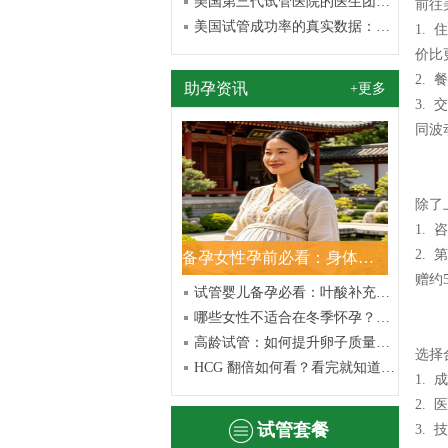
美国第三代试管医院的医生团队与技术力量：为何你值得信赖
前往
美国试管成功率的真实数据：洞悉你需要了解的关键因素
1.
价比
2.
助孕资讯
+更多
3.
同波
除了
1.
2.
备孕女性孕前必看：身体排毒调理做好，才能安心怀好孕
赠约
试管婴儿备孕必看：叶酸补充的重要性及正确方法
哪些女性不适合在冬季怀孕？看完这篇避开生育误区
高龄试管：如何提升卵子质量？女性同胞必看
选择
HCG 翻倍如何看？看完就知道了！请看以下详解
1.
2.
试管套餐
3.