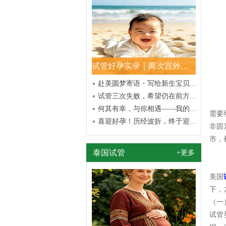
试管好孕实录｜两次宫外孕重创、三次促孕坚持，如今我的宝贝已健
赴美圆梦寄语・写给新生宝贝的心里话
试管三次失败，希望仍在前方——那些熬过艰辛终得圆满的故事
何其有幸，与你相遇——我的试管好孕日记
需要
喜迎好孕！历经波折，终于迎来期待已久的小生命
非固
市，
泰国试管
+更多
美国
下，
（一
试管