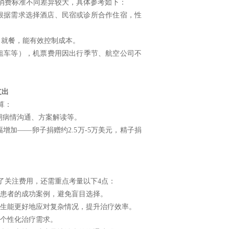
消费标准不同差异较大，具体参考如下：
晚，可根据需求选择酒店、民宿或诊所合作住宿，性
外出就餐，能有效控制成本。
、租车等），机票费用因出行季节、航空公司不
支出
算：
前期病情沟通、方案解读等。
增加——卵子捐赠约2.5万-5万美元，精子捐
了关注费用，还需重点考量以下4点：
的患者的成功案例，避免盲目选择。
医生能更好地应对复杂情况，提升治疗效率。
满足个性化治疗需求。