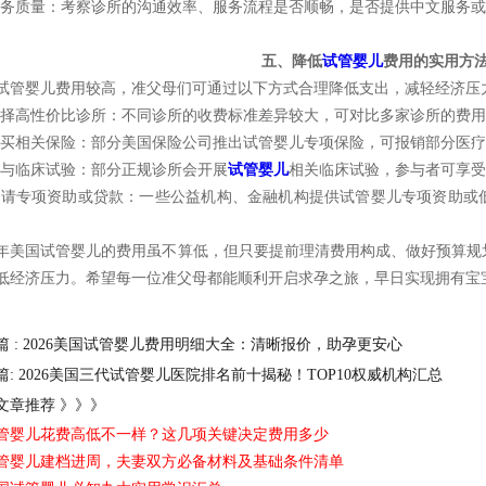
 服务质量：考察诊所的沟通效率、服务流程是否顺畅，是否提供中文服务
五、降低
试管婴儿
费用的实用方
试管婴儿费用较高，准父母们可通过以下方式合理降低支出，减轻经济压
 选择高性价比诊所：不同诊所的收费标准差异较大，可对比多家诊所的费
 购买相关保险：部分美国保险公司推出试管婴儿专项保险，可报销部分医
 参与临床试验：部分正规诊所会开展
试管婴儿
相关临床试验，参与者可享受
 申请专项资助或贷款：一些公益机构、金融机构提供试管婴儿专项资助
。
26年美国试管婴儿的费用虽不算低，但只要提前理清费用构成、做好预算
低经济压力。希望每一位准父母都能顺利开启求孕之旅，早日实现拥有宝
篇 : 2026美国试管婴儿费用明细大全：清晰报价，助孕更安心
篇: 2026美国三代试管婴儿医院排名前十揭秘！TOP10权威机构汇总
文章推荐 》》》
管婴儿花费高低不一样？这几项关键决定费用多少
管婴儿建档进周，夫妻双方必备材料及基础条件清单