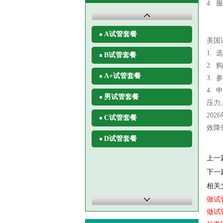
4.
A试管套餐
美国
1.
B试管套餐
2.
A+试管套餐
3.
4.
男试管套餐
压力
20
C试管套餐
效降
D试管套餐
上一
下一
相关
做试
做试