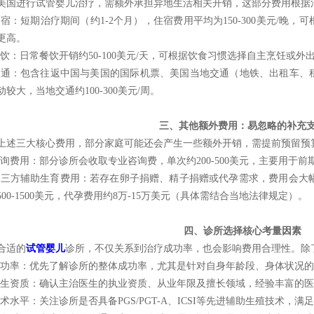
美国进行试管婴儿治疗，需额外承担异地生活相关开销，这部分费用根据
 住宿：短期治疗期间（约1-2个月），住宿费用平均为150-300美元/
更高。
 餐饮：日常餐饮开销约50-100美元/天，可根据饮食习惯选择自主烹饪或
 交通：包含往返中国与美国的国际机票、美国当地交通（地铁、出租车
动较大，当地交通约100-300美元/周。
三、其他额外费用：易忽略的补充
上述三大核心费用，部分家庭可能还会产生一些额外开销，需提前预留预
 咨询费用：部分诊所会收取专业咨询费，单次约200-500美元，主要用于
 第三方辅助生育费用：若存在卵子捐赠、精子捐赠或代孕需求，费用会大幅
500-1500美元，代孕费用约8万-15万美元（具体需结合当地法律规定）。
四、诊所选择核心考量因素
合适的
试管婴儿
诊所，不仅关系到治疗成功率，也会影响费用合理性。除
 成功率：优先了解诊所的整体成功率，尤其是针对自身年龄段、身体状况
 医生资质：确认主治医生的执业资质、从业年限及擅长领域，经验丰富的
 技术水平：关注诊所是否具备PGS/PGT-A、ICSI等先进辅助生殖技术，