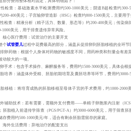
这部分费用整体相对固定，具体明细如下：
 女性检查：基础激素水平检测费用约500-1000美元；阴道B超检查约30
约200-400美元；子宫输卵管造影（HSG）检查约800-1500美元，主要
 男性检查：精液分析（精子活力、数量、形态等）约200-400美元；传染病
00-1000美元，用于排查遗传异常风险。
）核心医疗费用：试管治疗的主要开支
整个
试管婴儿
过程中花费最高的部分，涵盖从促排卵到胚胎移植的全环节
 促排卵药物：根据个人身体对药物的敏感度不同，用药种类和剂量会有差异，费
波动较大的一项。
 取卵手术：包含手术操作、麻醉服务等，费用约1500-3000美元，具体
 胚胎培养：涵盖体外受精、胚胎初期培育及囊胚培养等环节，费用约3000-
 胚胎移植：将培育成熟的胚胎移植至母体子宫的手术费用，约1000-20
 额外辅助技术：若有需要，需额外支付费用——单精子卵胞浆内注射（ICSI）
；胚胎植入前遗传学筛查（PGS/PGT-A）约3000-6000美元，用于
储存费用约500-1000美元/年，适合有剩余胚胎需留存的家庭。
）海外生活费用：异地治疗的配套支出