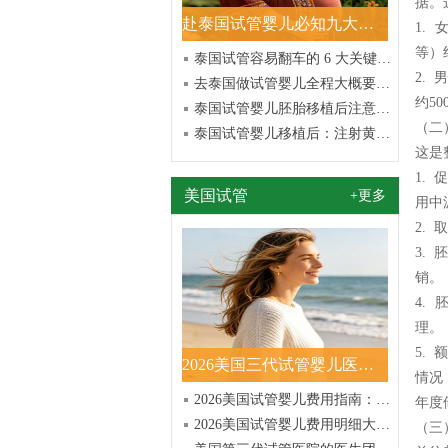
据。
赴泰国试管婴儿必知九大实用常识汇总
1.
等）
泰国试管容易翻车的 6 大关键环节解析
2.
去泰国做试管婴儿全程大概要多久？周期流程一览
约5
泰国试管婴儿胚胎移植后注意事项全解析
（二
泰国试管婴儿移植后：注射黄体酮与塞雪诺酮究竟哪个更好？
这是
1.
美国试管
+更多
用中
2.
3.
销。
4.
理。
5.
2026美国三代试管婴儿医院排名前十揭秘！TOP10权威机构
情况
2026美国试管婴儿费用指南：3.5万-5.5万美元明细+流
年度
2026美国试管婴儿费用明细大全：清晰报价，助孕更安心
（三