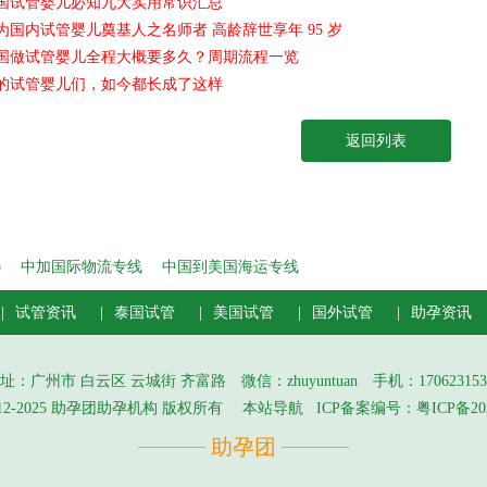
国试管婴儿必知九大实用常识汇总
为国内试管婴儿奠基人之名师者 高龄辞世享年 95 岁
国做试管婴儿全程大概要多久？周期流程一览
的试管婴儿们，如今都长成了这样
返回列表
p
中加国际物流专线
中国到美国海运专线
试管资讯
泰国试管
美国试管
国外试管
助孕资讯
址：广州市 白云区 云城街 齐富路 微信：zhuyuntuan 手机：170623153
© 2012-2025 助孕团助孕机构 版权所有
本站导航
ICP备案编号：
粤ICP备202
助孕团